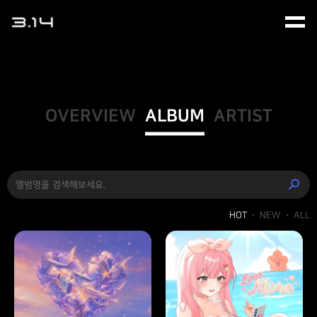
OVERVIEW
ALBUM
ARTIST
HOT
NEW
ALL
・
・