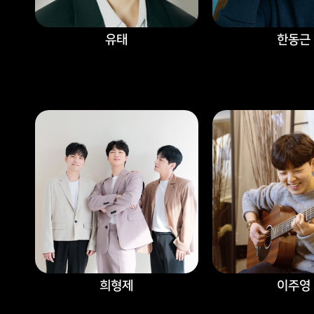
유태
한동근
희형제
이주영