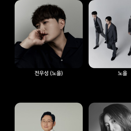
전우성 (노을)
노을