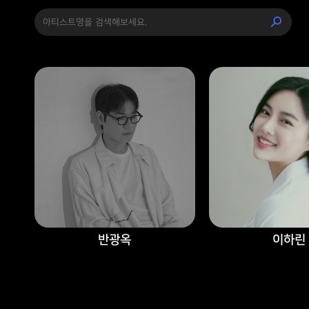
반광옥
이하린