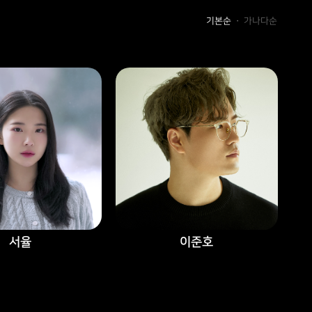
기본순
가나다순
・
서율
이준호