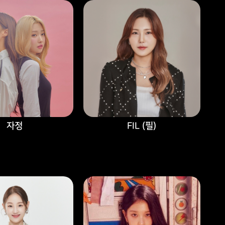
자정
FIL (필)