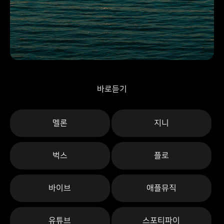
바로듣기
멜론
지니
벅스
플로
바이브
애플뮤직
유튜브
스포티파이