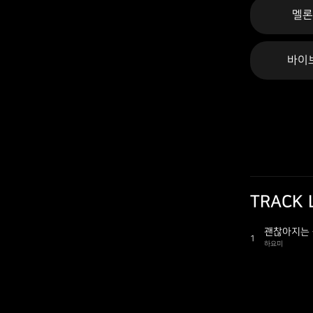
멜
바이
TRACK 
괜찮아지는
1
하요미