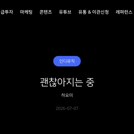
선급투자
마케팅
콘텐츠
유튜브
유통 & 이관신청
레퍼런스
인디뮤직
괜찮아지는 중
하요미
2026-07-07