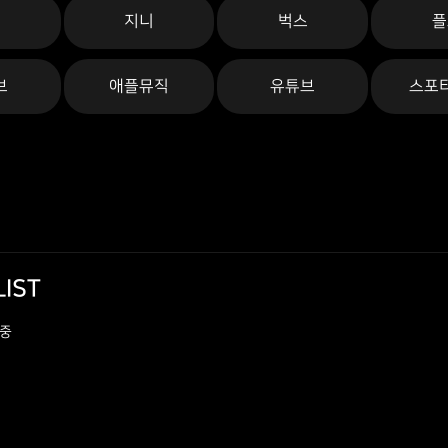
론
지니
벅스
플
브
애플뮤직
유튜브
스포
LIST
 중