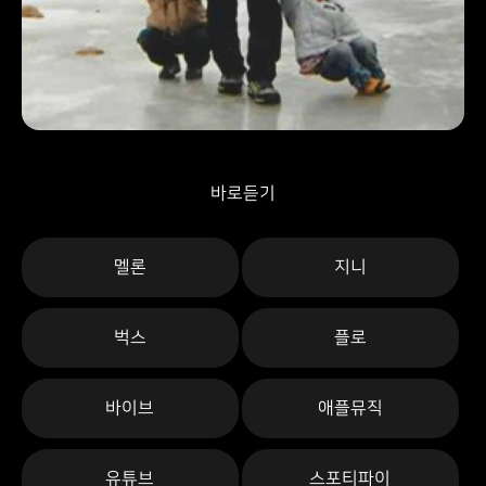
바로듣기
멜론
지니
벅스
플로
바이브
애플뮤직
유튜브
스포티파이