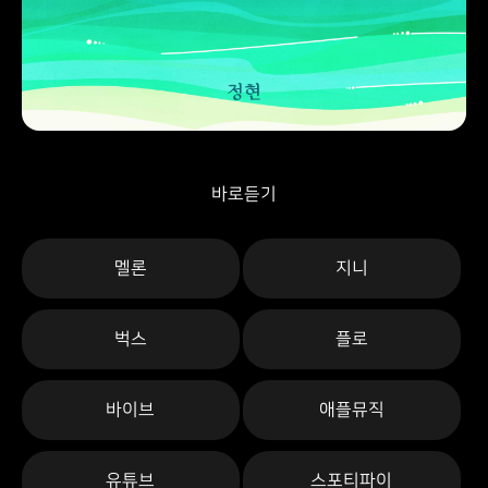
바로듣기
멜론
지니
벅스
플로
바이브
애플뮤직
유튜브
스포티파이