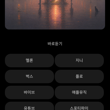
바로듣기
멜론
지니
벅스
플로
바이브
애플뮤직
유튜브
스포티파이