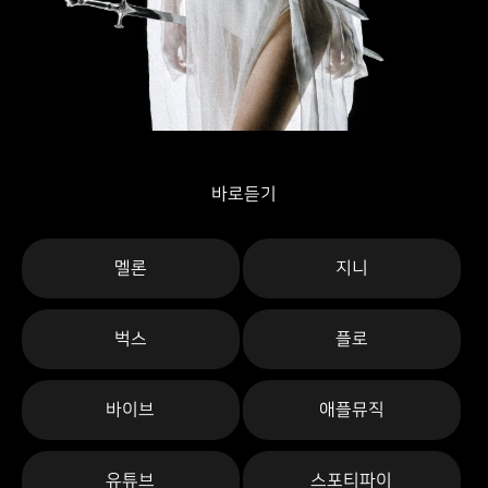
바로듣기
멜론
지니
벅스
플로
바이브
애플뮤직
유튜브
스포티파이