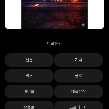
바로듣기
멜론
지니
벅스
플로
바이브
애플뮤직
유튜브
스포티파이