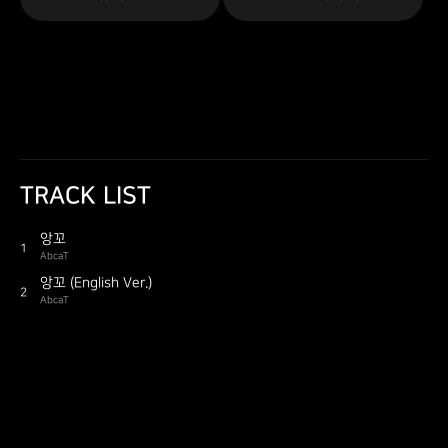
TRACK LIST
앙꼬
1
AbcaT
앙꼬 (English Ver.)
2
AbcaT