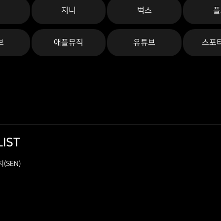
론
지니
벅스
플
브
애플뮤직
유튜브
스포
LIST
(SEN)