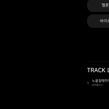
멜
바이
TRACK 
노을질때까지
1
송파울프스