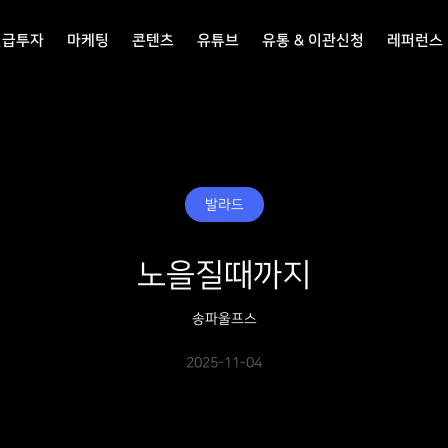
선급투자
마케팅
콘텐츠
유튜브
유통 & 이관신청
레퍼런스
발라드
노을질때까지
송파울프스
2025-11-04