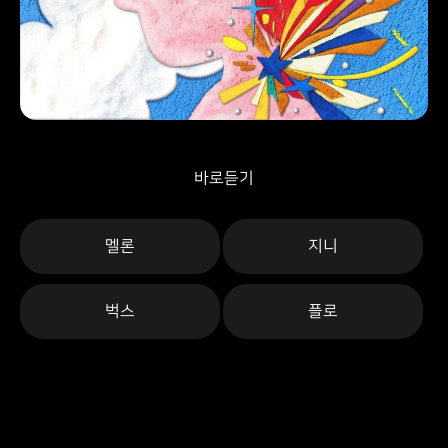
바로듣기
멜론
지니
벅스
플로